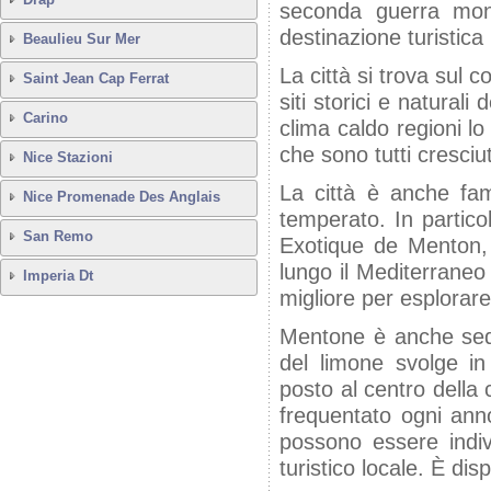
seconda guerra mond
destinazione turistica
Beaulieu Sur Mer
La città si trova sul 
Saint Jean Cap Ferrat
siti storici e natural
Carino
clima caldo regioni lo
che sono tutti cresciuti
Nice Stazioni
La città è anche fam
Nice Promenade Des Anglais
temperato. In partico
San Remo
Exotique de Menton, 
lungo il Mediterraneo
Imperia Dt
migliore per esplorare 
Mentone è anche sede 
del limone svolge i
posto al centro della 
frequentato ogni anno
possono essere indivi
turistico locale. È di