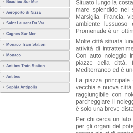
Situato lungo la cost
Beaulieu Sur Mer
mare splendido nel s
Aeroporto di Nizza
Marsiglia, Francia, vi
ambiente lussuoso 
Saint Laurent Du Var
Promenade è un ottimo
Cagnes Sur Mer
Molte città situata lu
Monaco Train Station
attività di intratten
Con auto noleggio i
Monaco
piazze della città
Antibes Train Station
Mediterraneo ed è uno 
Antibes
La piazza principale
vecchia e nuova città
Sophia Antipolis
raggiungibile con n
parcheggiare il noleg
è solo una breve dista
Per chi cerca un lato 
per gli organi del pot