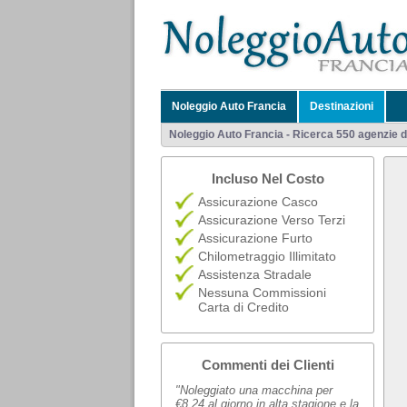
Noleggio Auto Francia
Destinazioni
Noleggio Auto Francia - Ricerca 550 agenzie di
Incluso Nel Costo
Assicurazione Casco
Assicurazione Verso Terzi
Assicurazione Furto
Chilometraggio Illimitato
Assistenza Stradale
Nessuna Commissioni
Carta di Credito
Commenti dei Clienti
"Noleggiato una macchina per
€8,24 al giorno in alta stagione e la