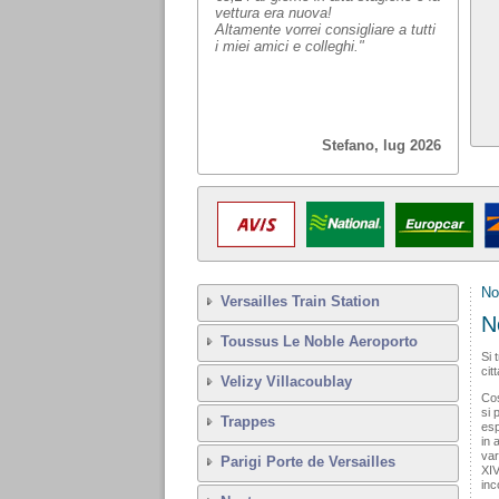
vettura era nuova!
Altamente vorrei consigliare a tutti
i miei amici e colleghi."
Stefano, lug 2026
No
Versailles Train Station
N
Toussus Le Noble Aeroporto
Si 
cit
Velizy Villacoublay
Cos
si 
Trappes
esp
in 
var
Parigi Porte de Versailles
XIV
inc