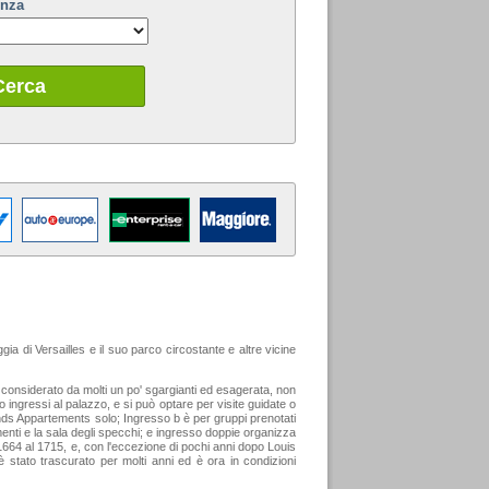
enza
Cerca
ggia di Versailles e il suo parco circostante e altre vicine
e considerato da molti un po' sgargianti ed esagerata, non
ingressi al palazzo, e si può optare per visite guidate o
ands Appartements solo; Ingresso b è per gruppi prenotati
amenti e la sala degli specchi; e ingresso doppie organizza
dal 1664 al 1715, e, con l'eccezione di pochi anni dopo Louis
 è stato trascurato per molti anni ed è ora in condizioni