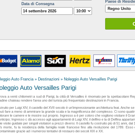
Paese di Resid
Data di Consegna
leggio Auto Francia
»
Destinazioni
» Noleggio Auto Versailles Parigi
oleggio Auto Versailles Parigi
trova a venti chilometri a sud di Parigi, la città di Versailles è rinomato per la spettacolare Re
tadine chateau rendere l'area uno del turista più frequentato destinazioni in Francia.
truito per Luigi XIV, il castello del XVII secolo è un'impressionante architettura feat. Anche s
può fare a meno di ammirare la grande scala e la magnificenza del complesso. Ci sono quattro 
lorare le camere e le mostre sul proprio. Ingresso a è per coloro che vogliono visitare il Gr
anticipo; Ingresso c dà accesso agli appartamenti di Luigi XIV, il delfino e la di Delfina appart
ie visite guidate per singoli visitatori a prezzi diversi. Il castello fu costruito più di 51 anni, 
s morte, fu la residenza della famiglia reale francese fino alla rivoluzione del 1789. Esso
ontaminate grazie ad i numerosi tentativi di restauro dei secoli XIX e XX.