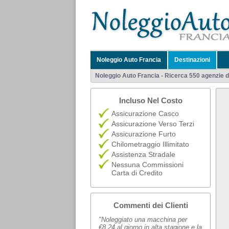
Noleggio Auto Francia
Destinazioni
Noleggio Auto Francia - Ricerca 550 agenzie di
Incluso Nel Costo
Assicurazione Casco
Assicurazione Verso Terzi
Assicurazione Furto
Chilometraggio Illimitato
Assistenza Stradale
Nessuna Commissioni
Carta di Credito
Commenti dei Clienti
"Noleggiato una macchina per
€8,24 al giorno in alta stagione e la